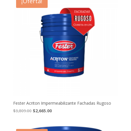
¡Oferta!
Fester Acriton Impermeabilizante Fachadas Rugoso
El
El
$
3,809.00
$
2,665.00
precio
precio
original
actual
era:
es: