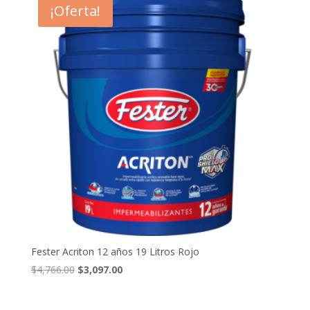
¡Oferta!
$3,809.00.
$2,665.00.
Fester Acriton 12 años 19 Litros Rojo
El
El
$
4,766.00
$
3,097.00
precio
precio
original
actual