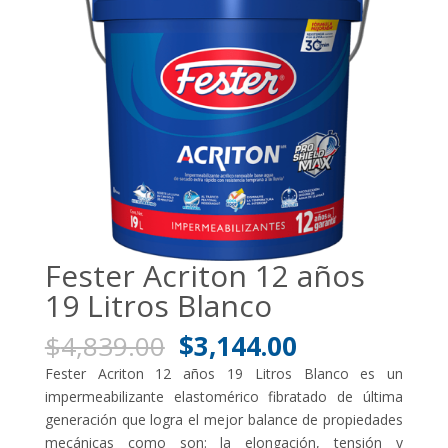
Fester Acriton 12 años
19 Litros Blanco
El
El
$
4,839.00
$
3,144.00
precio
precio
Fester Acriton 12 años 19 Litros Blanco es un
original
actual
impermeabilizante elastomérico fibratado de última
era:
es:
generación que logra el mejor balance de propiedades
$4,839.00.
$3,144.00.
mecánicas como son: la elongación, tensión y