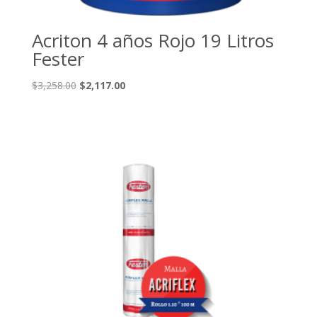
Acriton 4 años Rojo 19 Litros
Fester
El
El
$
3,258.00
$
2,117.00
precio
precio
original
actual
era:
es:
$3,258.00.
$2,117.00.