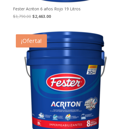
Fester Acriton 6 años Rojo 19 Litros
El
El
$
3,790.00
$
2,463.00
precio
precio
original
actual
era:
es:
¡Oferta!
$3,790.00.
$2,463.00.