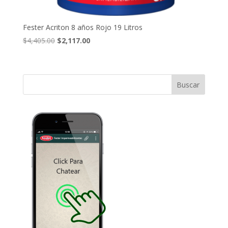
Fester Acriton 8 años Rojo 19 Litros
El
El
$
4,405.00
$
2,117.00
precio
precio
original
actual
era:
es:
$4,405.00.
$2,117.00.