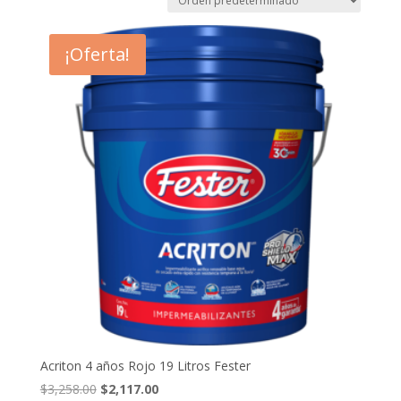
¡Oferta!
Acriton 4 años Rojo 19 Litros Fester
El
El
$
3,258.00
$
2,117.00