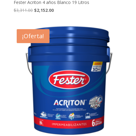
Fester Acriton 4 años Blanco 19 Litros
El
El
$
3,311.00
$
2,152.00
precio
precio
original
actual
era:
es:
¡Oferta!
$3,311.00.
$2,152.00.