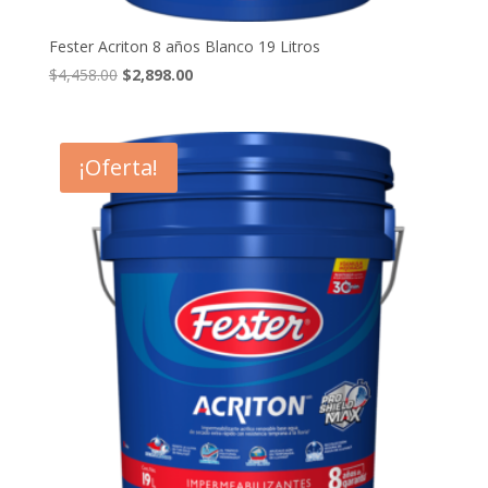
Fester Acriton 8 años Blanco 19 Litros
El
El
$
4,458.00
$
2,898.00
precio
precio
original
actual
era:
es:
¡Oferta!
$4,458.00.
$2,898.00.