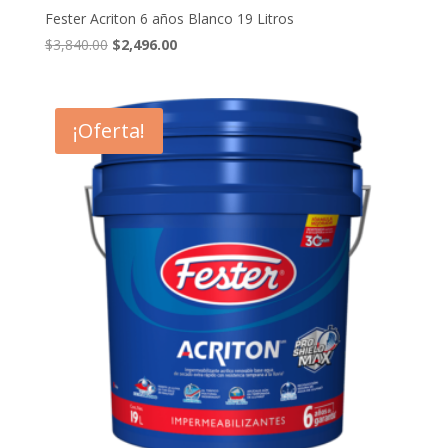
Fester Acriton 6 años Blanco 19 Litros
El
El
$
3,840.00
$
2,496.00
precio
precio
original
actual
era:
es:
¡Oferta!
$3,840.00.
$2,496.00.