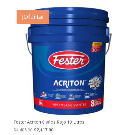
original
actual
era:
es:
¡Oferta!
$4,839.00.
$3,144.00.
Fester Acriton 8 años Rojo 19 Litros
El
El
$
4,405.00
$
2,117.00