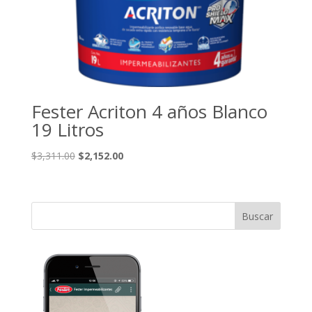
Fester Acriton 4 años Blanco
19 Litros
El
El
$
3,311.00
$
2,152.00
precio
precio
original
actual
era:
es:
$3,311.00.
$2,152.00.