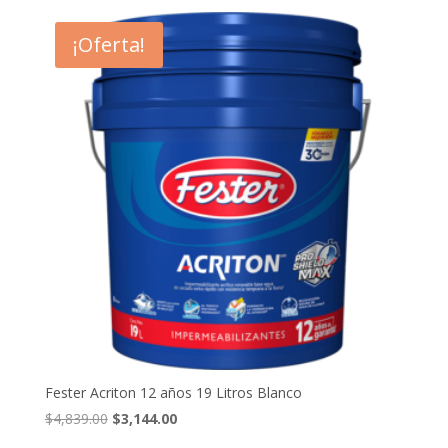
original
actual
era:
es:
¡Oferta!
$4,766.00.
$3,097.00.
Fester Acriton 12 años 19 Litros Blanco
El
El
$
4,839.00
$
3,144.00
precio
precio