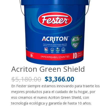
Acriton Green Shield
El
El
$
5,180.00
$
3,366.00
precio
precio
En Fester siempre estamos innovando para traerte los
original
actual
mejores productos para el cuidado de tu hogar, por
era:
es:
eso creamos el nuevo Acriton Green Shield, con
$5,180.00.
$3,366.00.
tecnología ecológica y garantía de hasta 10 años.