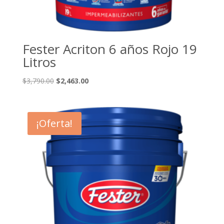
Fester Acriton 6 años Rojo 19
Litros
El
El
$
3,790.00
$
2,463.00
precio
precio
original
actual
era:
es:
¡Oferta!
$3,790.00.
$2,463.00.