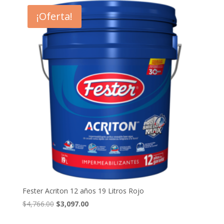
¡Oferta!
Fester Acriton 12 años 19 Litros Rojo
El
El
$
4,766.00
$
3,097.00
precio
precio