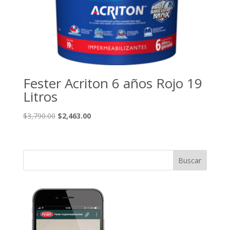
Fester Acriton 6 años Rojo 19
Litros
El
El
$
3,790.00
$
2,463.00
precio
precio
original
actual
era:
es:
$3,790.00.
$2,463.00.