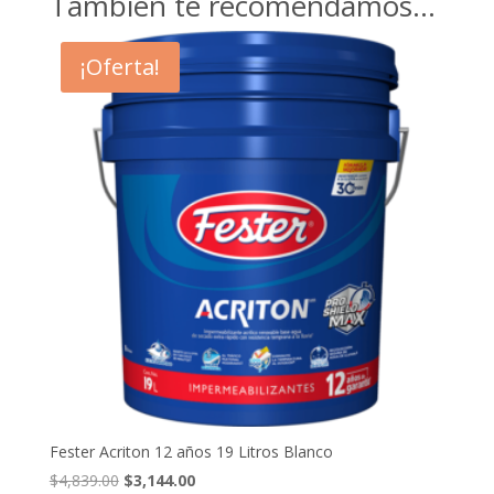
También te recomendamos…
¡Oferta!
Fester Acriton 12 años 19 Litros Blanco
El
El
$
4,839.00
$
3,144.00