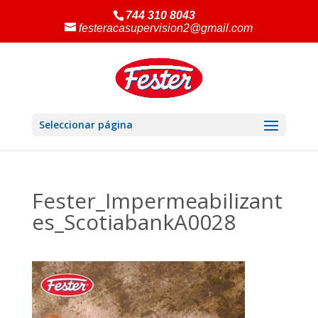
744 310 8043
festeracasupervision2@gmail.com
Seleccionar página
Fester_Impermeabilizant
es_ScotiabankA0028