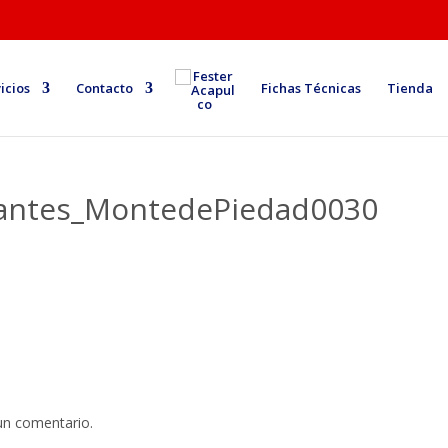
icios
Contacto
Fichas Técnicas
Tienda
zantes_MontedePiedad0030
un comentario.