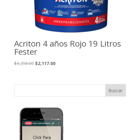
Acriton 4 años Rojo 19 Litros
Fester
El
El
$
3,258.00
$
2,117.00
precio
precio
original
actual
era:
es:
$3,258.00.
$2,117.00.