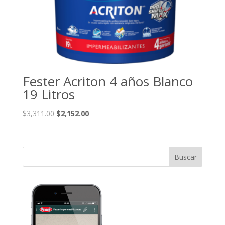
Fester Acriton 4 años Blanco
19 Litros
El
El
$
3,311.00
$
2,152.00
precio
precio
original
actual
era:
es:
$3,311.00.
$2,152.00.