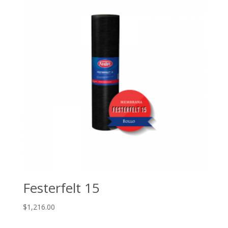
$2,330.00.
$1,631.00.
Festerfelt 15
$
1,216.00