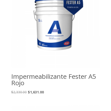
Impermeabilizante Fester A5
Rojo
El
El
$
2,330.00
$
1,631.00
precio
precio
original
actual
era:
es: