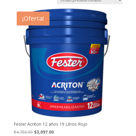
¡Oferta!
Fester Acriton 12 años 19 Litros Rojo
El
El
$
4,766.00
$
3,097.00