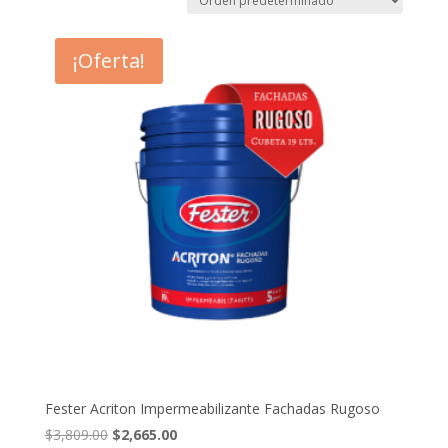
¡Oferta!
Fester Acriton Impermeabilizante Fachadas Rugoso
El
El
$
3,809.00
$
2,665.00