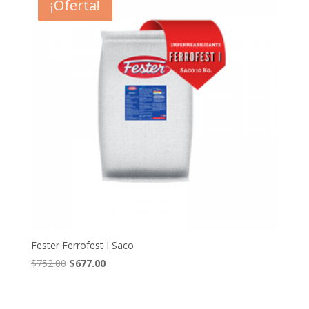
¡Oferta!
Fester Ferrofest I Saco
El
El
$
752.00
$
677.00
precio
precio
original
actual