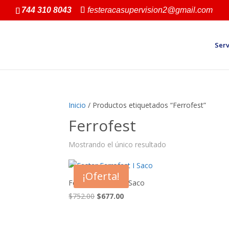
744 310 8043
festeracasupervision2@gmail.com
Serv
Inicio
/ Productos etiquetados “Ferrofest”
Ferrofest
Mostrando el único resultado
¡Oferta!
Fester Ferrofest I Saco
El
El
$
752.00
$
677.00
precio
precio
original
actual